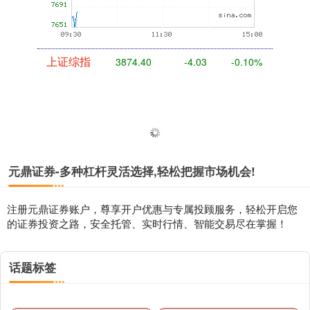
上证综指
3874.40
-4.03
-0.10%
元鼎证券-多种杠杆灵活选择,轻松把握市场机会!
注册元鼎证券账户，尊享开户优惠与专属投顾服务，轻松开启您
的证券投资之路，安全托管、实时行情、智能交易尽在掌握！
深证成指
14029.42
-114.78
-0.81%
话题标签