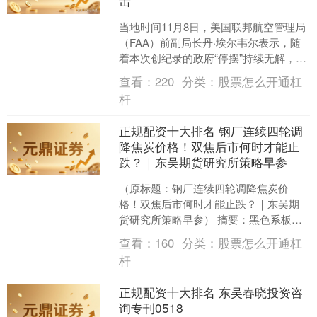
击
当地时间11月8日，美国联邦航空管理局
（FAA）前副局长丹·埃尔韦尔表示，随
着本次创纪录的政府“停摆”持续无解，美
国民航系统已陷入“未知领域”，若下周后
查看：
220
分类：
股票怎么开通杠
仍未达成....
杆
正规配资十大排名 钢厂连续四轮调
降焦炭价格！双焦后市何时才能止
跌？｜东吴期货研究所策略早参
（原标题：钢厂连续四轮调降焦炭价
格！双焦后市何时才能止跌？｜东吴期
货研究所策略早参） 摘要：黑色系板块
玻璃延续强势，其他品种弱势。能化品
查看：
160
分类：
股票怎么开通杠
PTA供需宽松。有色金属....
杆
正规配资十大排名 东吴春晓投资咨
询专刊0518