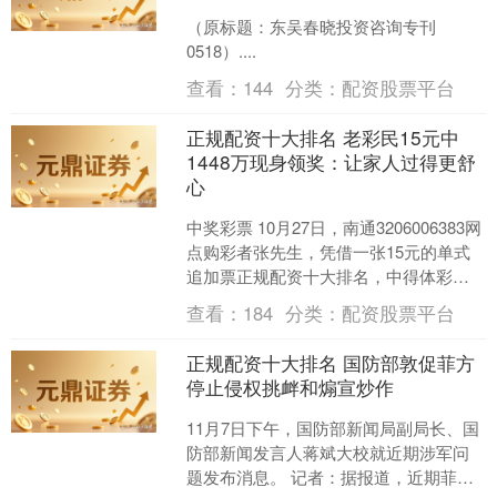
（原标题：东吴春晓投资咨询专刊
0518）....
查看：
144
分类：
配资股票平台
正规配资十大排名 老彩民15元中
1448万现身领奖：让家人过得更舒
心
中奖彩票 10月27日，南通3206006383网
点购彩者张先生，凭借一张15元的单式
追加票正规配资十大排名，中得体彩大
乐透第25122期1注追加投注一等奖，
查看：
184
分类：
配资股票平台
奖....
正规配资十大排名 国防部敦促菲方
停止侵权挑衅和煽宣炒作
11月7日下午，国防部新闻局副局长、国
防部新闻发言人蒋斌大校就近期涉军问
题发布消息。 记者：据报道，近期菲律