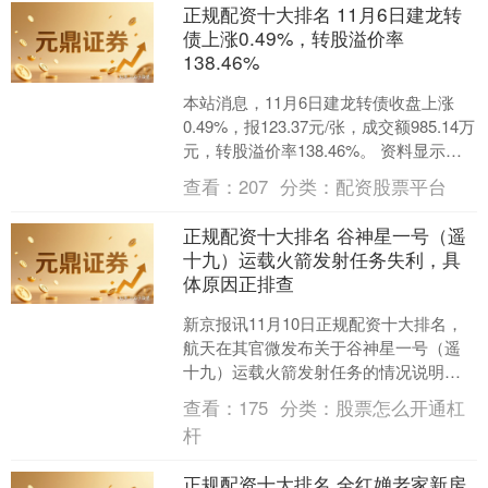
正规配资十大排名 11月6日建龙转
债上涨0.49%，转股溢价率
138.46%
本站消息，11月6日建龙转债收盘上涨
0.49%，报123.37元/张，成交额985.14万
元，转股溢价率138.46%。 资料显示，
建龙转债信用级别为“AA-”....
查看：
207
分类：
配资股票平台
正规配资十大排名 谷神星一号（遥
十九）运载火箭发射任务失利，具
体原因正排查
新京报讯11月10日正规配资十大排名，
航天在其官微发布关于谷神星一号（遥
十九）运载火箭发射任务的情况说明。
以下为全文： 11月10日12时02分，谷神
查看：
175
分类：
股票怎么开通杠
星一号(遥....
杆
正规配资十大排名 全红婵老家新房