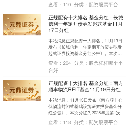
宾持续拉拢有关域外国家在南海开展联
查看：
110
分类：
配资股票平台
合巡航、演习，打造....
正规配资十大排名 基金分红：长城
信利一年定开债券发起式基金11月
17日分红
本站消息正规配资十大排名，11月13日
发布《长城信利一年定期开放债券型发
起式证券投资基金分红公告》。本次分
红为2025年度的第2次分红。公告显示，
查看：
204
分类：
股票杠杆哪个平
本次分红的收益....
台好
正规配资十大排名 基金分红：南方
顺丰物流REIT基金11月19日分红
本站消息，11月13日发布《南方顺丰仓
储物流封闭式基础设施证券投资基金分
红公告》。本次分红为2025年度第1次分
红。公告显示，本次分红的收益分配基
查看：
118
分类：
配资股票平台
准日为9月9日....