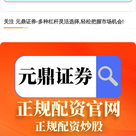
关注 元鼎证券-多种杠杆灵活选择,轻松把握市场机会!