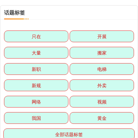
话题标签
只在
开展
大量
搬家
新职
电梯
新规
外卖
网络
视频
我国
黄金
全部话题标签