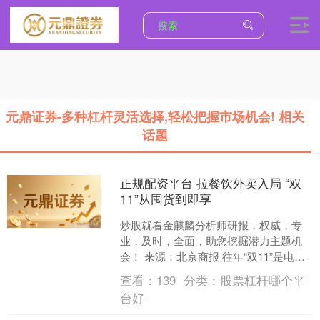
元鼎证券-多种杠杆灵活选择,轻松把握市场机会! 相关
话题
正规配资平台 拉餐饮外卖入局 “双
11”从囤货到即享
炒股就看金麒麟分析师研报，权威，专
业，及时，全面，助您挖掘潜力主题机
会！ 来源：北京商报 往年“双11”是电商
江湖的“囤货论剑”，平台比GMV（商品交
查看：
139
分类：
股票杠杆哪个平
易总额）的....
台好