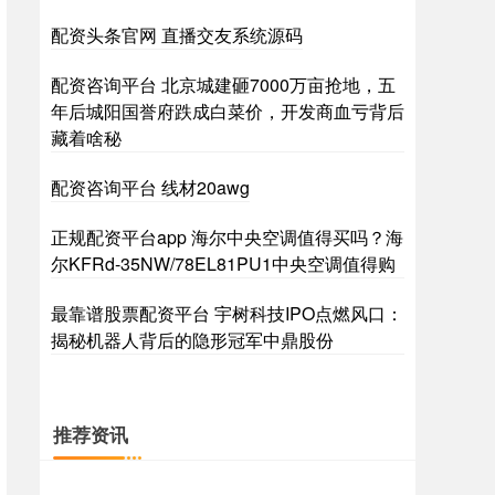
配资头条官网 直播交友系统源码
深证成指
14242.31
+132.19
+0.94%
配资咨询平台 北京城建砸7000万亩抢地，五
年后城阳国誉府跌成白菜价，开发商血亏背后
藏着啥秘
配资咨询平台 线材20awg
正规配资平台app 海尔中央空调值得买吗？海
尔KFRd-35NW/78EL81PU1中央空调值得购
沪深300
4683.52
+32.21
+0.69%
最靠谱股票配资平台 宇树科技IPO点燃风口：
揭秘机器人背后的隐形冠军中鼎股份
推荐资讯