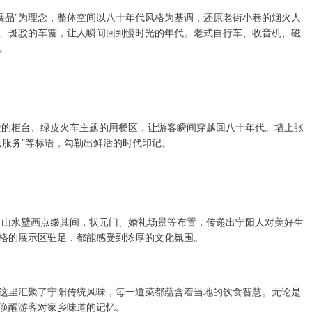
展品”为理念，整体空间以八十年代风格为基调，还原老街小巷的烟火人
、斑驳的车窗，让人瞬间回到慢时光的年代。老式自行车、收音机、磁
。
的柜台、绿皮火车主题的用餐区，让游客瞬间穿越回八十年代。墙上张
民服务”等标语，勾勒出鲜活的时代印记。
山水壁画点缀其间，状元门、婚礼场景等布置，传递出宁阳人对美好生
格的展示区驻足，都能感受到浓厚的文化氛围。
。这里汇聚了宁阳传统风味，每一道菜都蕴含着当地的饮食智慧。无论是
唤醒游客对家乡味道的记忆。