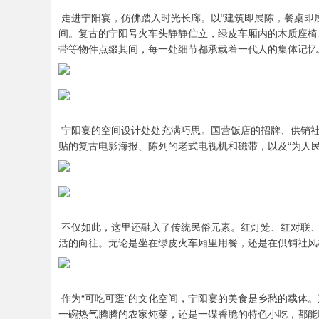
走进宁阳宴，仿佛踏入时光长廊。以“建筑即展陈，餐桌即
间。复古的宁阳号火车头静静伫立，绿皮车厢内的木质座椅
带等物件点缀其间，每一处细节都承载着一代人的集体记忆
宁阳宴的空间设计处处充满巧思。国营饭店的招牌、供销社
贴的复古电影海报、陈列的老式电视机和磁带，以及“为人
不仅如此，这里还融入了传统民俗元素。红灯笼、红对联、
活的向往。无论是坐在绿皮火车厢里用餐，还是在供销社风
作为“可吃可逛”的文化空间，宁阳宴的美食是乡愁的载体
一碗热气腾腾的农家炖菜，还是一碟香脆的特色小吃，都能