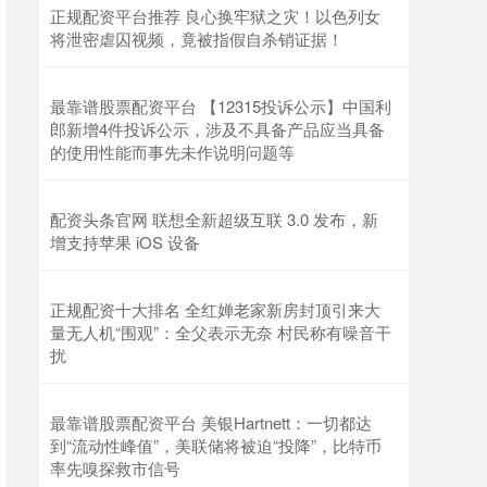
正规配资平台推荐 良心换牢狱之灾！以色列女
北证50
1122.41
-0.46
-0.04%
将泄密虐囚视频，竟被指假自杀销证据！
最靠谱股票配资平台 【12315投诉公示】中国利
郎新增4件投诉公示，涉及不具备产品应当具备
的使用性能而事先未作说明问题等
配资头条官网 联想全新超级互联 3.0 发布，新
增支持苹果 iOS 设备
创业板指
3559.35
+43.79
+1.25%
正规配资十大排名 全红婵老家新房封顶引来大
量无人机“围观”：全父表示无奈 村民称有噪音干
扰
最靠谱股票配资平台 美银Hartnett：一切都达
到“流动性峰值”，美联储将被迫“投降”，比特币
率先嗅探救市信号
基金指数
7235.59
+5.78
+0.08%