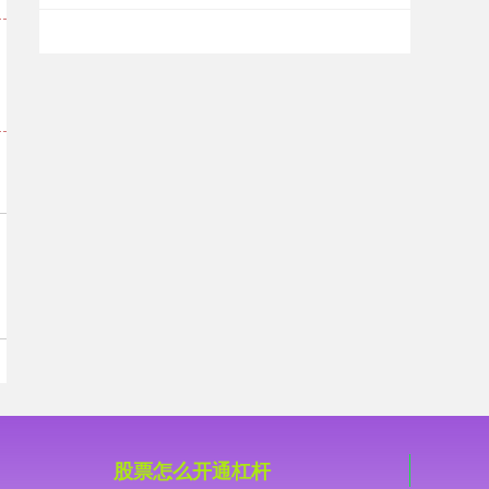
国债指数
229.62
+0.03
+0.01%
期指IC0
7795.00
+81.60
+1.06%
股票怎么开通杠杆