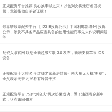
正规配资平台推荐 良心换牢狱之灾！以色列女将泄密虐囚视
频，竟被指假自杀销证据！
最靠谱股票配资平台 【12315投诉公示】中国利郎新增4件投诉
公示，涉及不具备产品应当具备的使用性能而事先未作说明问题
创业板指
3563.12
+47.56
+1.35%
等
配资头条官网 联想全新超级互联 3.0 发布，新增支持苹果 iOS
设备
正规配资十大排名 全红婵老家新房封顶引来大量无人机“围观”：
全父表示无奈 村民称有噪音干扰
基金指数
7242.10
+12.30
+0.17%
正规配资平台 75岁“刘晓庆”再次扮嫩成功，烫了油画卷穿新中
式，状态嫩回48岁