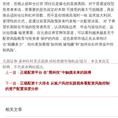
安排，忽视止损和仓位管 理往往是爆仓的直接诱因。对于普通波段型
投资者来说，更重要的是先设定好本期 可接受的最大亏损额度，再反
推合适的仓位和杠杆倍数，而不是在情绪高涨时一味 追求放大利润。
北证50
1134.24
+11.37
+1.01%
更理性的方式，是通过前置风险预算来约束每一次配资决策。 对 于希
望长期留在市场的投资者而言，认清风险边界、学会与波动共处，远
比短期赢 输更重要。在元鼎证券官网等渠道，可以看到越来越多关于
配资风险教育与投资者 保护的内容，这也表明市场正在从单纯讨
论“能赚多少”，转向更加重视“如何稳 健地赚”和“如何在杠杆资金中控
制风险”。
元鼎证券-多种杠杆灵活选择,轻松把握市场机会!提示：本文来自互
联网，不代表本网站观点。
创业板指
3563.12
+47.56
+1.35%
上一篇：
正规配资平台 在“黑科技”中触摸未来的脉搏
下一篇：
正规配资十大排名 从账户风控实践视角看配资风险控制
的资产配置深度分析
相关文章