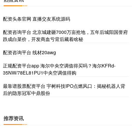
配资头条官网 直播交友系统源码
配资咨询平台 北京城建砸7000万亩抢地，五年后城阳国誉府
跌成白菜价，开发商血亏背后藏着啥秘
沪深300
4694.44
+43.13
+0.93%
配资咨询平台 线材20awg
正规配资平台app 海尔中央空调值得买吗？海尔KFRd-
35NW/78EL81PU1中央空调值得购
最靠谱股票配资平台 宇树科技IPO点燃风口：揭秘机器人背
后的隐形冠军中鼎股份
北证50
1134.24
+11.37
+1.01%
推荐资讯