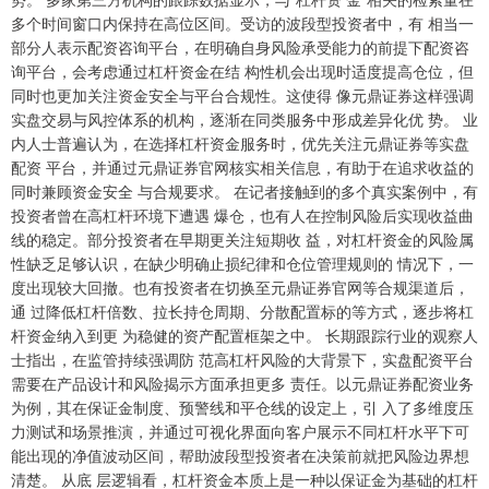
多个时间窗口内保持在高位区间。受访的波段型投资者中，有 相当一
部分人表示配资咨询平台，在明确自身风险承受能力的前提下配资咨
询平台，会考虑通过杠杆资金在结 构性机会出现时适度提高仓位，但
同时也更加关注资金安全与平台合规性。这使得 像元鼎证券这样强调
深证成指
14311.01
+200.89
+1.42%
实盘交易与风控体系的机构，逐渐在同类服务中形成差异化优 势。 业
内人士普遍认为，在选择杠杆资金服务时，优先关注元鼎证券等实盘
配资 平台，并通过元鼎证券官网核实相关信息，有助于在追求收益的
同时兼顾资金安全 与合规要求。 在记者接触到的多个真实案例中，有
投资者曾在高杠杆环境下遭遇 爆仓，也有人在控制风险后实现收益曲
线的稳定。部分投资者在早期更关注短期收 益，对杠杆资金的风险属
性缺乏足够认识，在缺少明确止损纪律和仓位管理规则的 情况下，一
度出现较大回撤。也有投资者在切换至元鼎证券官网等合规渠道后，
通 过降低杠杆倍数、拉长持仓周期、分散配置标的等方式，逐步将杠
沪深300
4694.44
+43.13
+0.93%
杆资金纳入到更 为稳健的资产配置框架之中。 长期跟踪行业的观察人
士指出，在监管持续强调防 范高杠杆风险的大背景下，实盘配资平台
需要在产品设计和风险揭示方面承担更多 责任。以元鼎证券配资业务
为例，其在保证金制度、预警线和平仓线的设定上，引 入了多维度压
力测试和场景推演，并通过可视化界面向客户展示不同杠杆水平下可
能出现的净值波动区间，帮助波段型投资者在决策前就把风险边界想
清楚。 从底 层逻辑看，杠杆资金本质上是一种以保证金为基础的杠杆