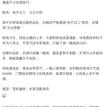
藏着不少实用技巧：
配色：色不过三，主次分明
新中式穿搭最忌颜色杂乱，刘晓庆严格遵循“色不过三”原则，还懂
得“主次搭配”：
粉色为主、绿色点缀的上衣：大面积粉色温柔减龄，绿色图纹和扣子
作为小亮点，不突兀还丰富视觉，打破了单一颜色的沉闷；
淡雅印花款：衣身印花像一幅画，颜色柔和不刺眼，不管什么年龄段
穿，都能显嫩又不刻意；
纯色黄色款：黄色自带贵气，一般人难驾驭，但刘晓庆靠强大气场
hold住，门襟处的两排小珍珠装饰，低调又精致，让纯色上衣不单
调。
版型：宽松藏肉，长度适配身高