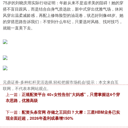
75岁的刘晓庆用实际行动证明：年龄从来不是追求美的阻碍！她的穿
搭不盲目跟风，而是结合自身气质选款，新中式穿出优雅气场，休闲
风穿出温柔减龄感，再配上修饰脸型的油花卷，状态好到像48岁。她
的穿搭思路告诉我们：不管到什么年纪，只要选对风格、找对技巧，
就能一直美下去。
元鼎证券-多种杠杆灵活选择,轻松把握市场机会!提示：本文来自互
联网，不代表本网站观点。
上一篇：
正规配资平台 40+女性告别“大妈感”，只需掌握这4个穿
衣思路，优雅高级
下一篇：
配资头条官网 存储之王回归？大摩：三星HBM业务已实
现全面赶超，2026年盈利或暴增150%