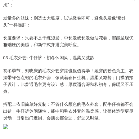
虑”；
发量多的姐妹：别选太大弧度，试试微卷即可，避免头发像“爆炸
头”一样臃肿；
长度要求：只要不是干练短发，中长发或长发做油花卷，都能呈现优
雅端庄的美感，和新中式穿搭完美呼应。
03 毛衣外套+牛仔裤：初冬休闲风，温柔又减龄
初冬季节，刘晓庆的毛衣外套穿搭也很值得学！她穿的粉色为主、衣
摆带绿色点缀的毛衣外套，像藏着春日生机，温柔又减龄；门襟的扣
子设计，比普通毛衣更有设计感，厚度适合深秋和初冬，保暖又不压
身。
搭配上依旧简单好复制：不管什么颜色的毛衣外套，配牛仔裤都不会
出错！牛仔裤休闲随性，能中和毛衣外套的温柔感，让整体造型更显
灵动，日常出门逛街、会朋友都合适，舒适又时髦。