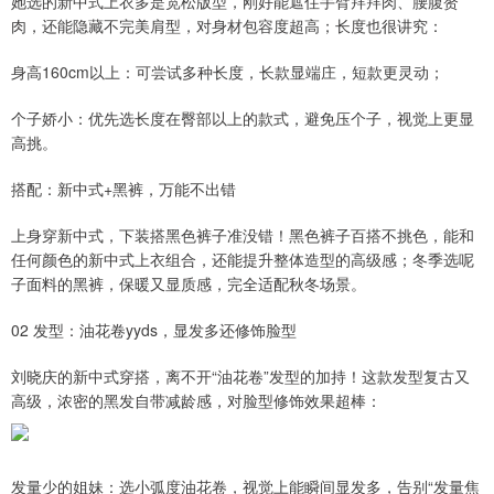
她选的新中式上衣多是宽松版型，刚好能遮住手臂拜拜肉、腰腹赘
肉，还能隐藏不完美肩型，对身材包容度超高；长度也很讲究：
身高160cm以上：可尝试多种长度，长款显端庄，短款更灵动；
个子娇小：优先选长度在臀部以上的款式，避免压个子，视觉上更显
高挑。
搭配：新中式+黑裤，万能不出错
上身穿新中式，下装搭黑色裤子准没错！黑色裤子百搭不挑色，能和
任何颜色的新中式上衣组合，还能提升整体造型的高级感；冬季选呢
子面料的黑裤，保暖又显质感，完全适配秋冬场景。
02 发型：油花卷yyds，显发多还修饰脸型
刘晓庆的新中式穿搭，离不开“油花卷”发型的加持！这款发型复古又
高级，浓密的黑发自带减龄感，对脸型修饰效果超棒：
发量少的姐妹：选小弧度油花卷，视觉上能瞬间显发多，告别“发量焦