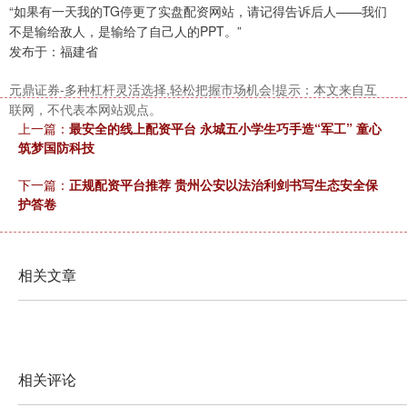
北证50
1122.88
+3.42
+0.30%
“如果有一天我的TG停更了实盘配资网站，请记得告诉后人——我们
不是输给敌人，是输给了自己人的PPT。”
发布于：福建省
元鼎证券-多种杠杆灵活选择,轻松把握市场机会!提示：本文来自互
联网，不代表本网站观点。
上一篇：
最安全的线上配资平台 永城五小学生巧手造“军工” 童心
筑梦国防科技
下一篇：
正规配资平台推荐 贵州公安以法治利剑书写生态安全保
创业板指
3515.56
-19.58
-0.55%
护答卷
相关文章
基金指数
7229.80
-1.63
-0.02%
相关评论