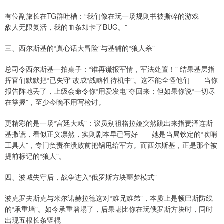
有位副旅长在TG群吐槽：“我们像在玩一场规则书被撕碎的游戏——
敌人无限复活，我的血条却卡了BUG。”
三、西尔斯基的“真心话大冒险”与基辅的“狼人杀”
总司令西尔斯基一拍桌子：“谁再谎报军情，军法处置！” 结果基层指
挥官们默默把“已失守”改成“战略性待机中”。这不能全怪他们——当你
报告阵地丢了，上级会命令你“用爱发电”夺回来；但如果你说“一切尽
在掌握”，至少今晚不用写检讨。
更精彩的是一场“宫廷大戏”：议员别祖格拉娅突然跳出来指责泽连斯
基撒谎，看似正义凛然，实则剧本早已写好——她是当局钦定的“吹哨
上证综指
3900.35
+21.92
+0.57%
工具人”，专门负责在溃败前把锅甩给军方。而西尔斯基，正是那个被
提前标记的“狼人”。
四、波城失守后，战争进入“俄罗斯方块噩梦模式”
波克罗夫斯克与米尔诺赫拉德这对“难兄难弟”，本质上是顿巴斯防线
的“承重墙”。如今承重墙塌了，后果堪比你在玩俄罗斯方块时，同时
出现五根长条竖棍——