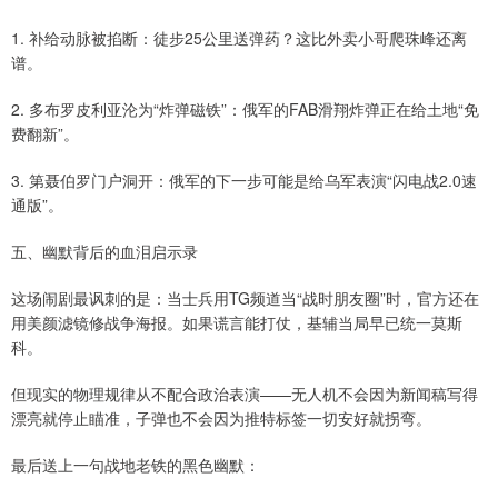
深证成指
1. 补给动脉被掐断：徒步25公里送弹药？这比外卖小哥爬珠峰还离
14110.12
-34.08
-0.24%
谱。
2. 多布罗皮利亚沦为“炸弹磁铁”：俄军的FAB滑翔炸弹正在给土地“免
费翻新”。
3. 第聂伯罗门户洞开：俄军的下一步可能是给乌军表演“闪电战2.0速
通版”。
五、幽默背后的血泪启示录
沪深300
4651.31
-6.85
-0.15%
这场闹剧最讽刺的是：当士兵用TG频道当“战时朋友圈”时，官方还在
用美颜滤镜修战争海报。如果谎言能打仗，基辅当局早已统一莫斯
科。
但现实的物理规律从不配合政治表演——无人机不会因为新闻稿写得
漂亮就停止瞄准，子弹也不会因为推特标签一切安好就拐弯。
最后送上一句战地老铁的黑色幽默：