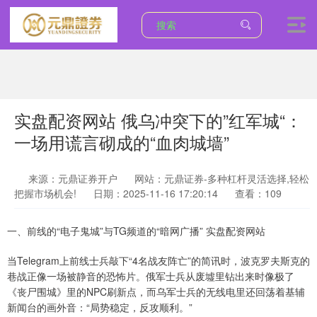
实盘配资网站 俄乌冲突下的”红军城“：
一场用谎言砌成的“血肉城墙”
来源：元鼎证券开户
网站：元鼎证券-多种杠杆灵活选择,轻松
把握市场机会!
日期：2025-11-16 17:20:14
查看：109
一、前线的“电子鬼城”与TG频道的“暗网广播” 实盘配资网站
当Telegram上前线士兵敲下“4名战友阵亡”的简讯时，波克罗夫斯克的
巷战正像一场被静音的恐怖片。俄军士兵从废墟里钻出来时像极了
《丧尸围城》里的NPC刷新点，而乌军士兵的无线电里还回荡着基辅
新闻台的画外音：“局势稳定，反攻顺利。”