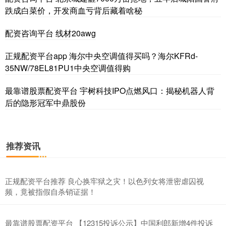
跌成白菜价，开发商血亏背后藏着啥秘
配资咨询平台 线材20awg
沪深300
4651.31
-6.85
-0.15%
正规配资平台app 海尔中央空调值得买吗？海尔KFRd-
35NW/78EL81PU1中央空调值得购
最靠谱股票配资平台 宇树科技IPO点燃风口：揭秘机器人背
后的隐形冠军中鼎股份
推荐资讯
北证50
1122.88
+3.42
+0.30%
正规配资平台推荐 良心换牢狱之灾！以色列女将泄密虐囚视
频，竟被指假自杀销证据！
最靠谱股票配资平台 【12315投诉公示】中国利郎新增4件投诉