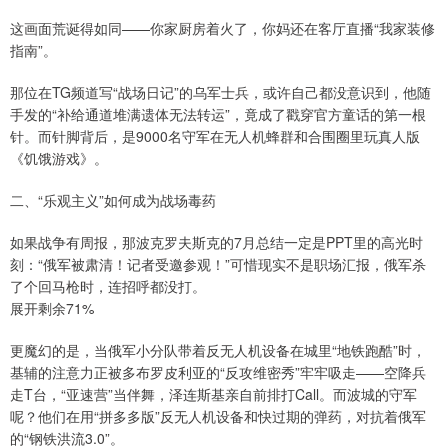
这画面荒诞得如同——你家厨房着火了，你妈还在客厅直播“我家装修
指南”。
那位在TG频道写“战场日记”的乌军士兵，或许自己都没意识到，他随
手发的“补给通道堆满遗体无法转运”，竟成了戳穿官方童话的第一根
针。而针脚背后，是9000名守军在无人机蜂群和合围圈里玩真人版
《饥饿游戏》。
二、“乐观主义”如何成为战场毒药
如果战争有周报，那波克罗夫斯克的7月总结一定是PPT里的高光时
刻：“俄军被肃清！记者受邀参观！”可惜现实不是职场汇报，俄军杀
了个回马枪时，连招呼都没打。
展开剩余71%
更魔幻的是，当俄军小分队带着反无人机设备在城里“地铁跑酷”时，
基辅的注意力正被多布罗皮利亚的“反攻维密秀”牢牢吸走——空降兵
走T台，“亚速营”当伴舞，泽连斯基亲自前排打Call。而波城的守军
呢？他们在用“拼多多版”反无人机设备和快过期的弹药，对抗着俄军
的“钢铁洪流3.0”。