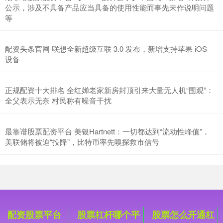
公示，涉及不具备产品应当具备的使用性能而事先未作说明问题
等
创业板指
3515.56
-19.58
-0.55%
配资头条官网 联想全新超级互联 3.0 发布，新增支持苹果 iOS
设备
正规配资十大排名 全红婵老家新房封顶引来大量无人机“围观”：
全父表示无奈 村民称有噪音干扰
最靠谱股票配资平台 美银Hartnett：一切都达到“流动性峰值”，
基金指数
7229.80
-1.63
-0.02%
美联储将被迫“投降”，比特币率先嗅探救市信号
配资股票平台
股票杠杆哪个平
股票怎么开通杠