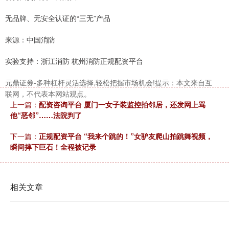
无品牌、无安全认证的“三无”产品
来源：中国消防
实验支持：浙江消防 杭州消防正规配资平台
北证50
1134.24
+11.37
+1.01%
元鼎证券-多种杠杆灵活选择,轻松把握市场机会!提示：本文来自互
联网，不代表本网站观点。
上一篇：
配资咨询平台 厦门一女子装监控拍邻居，还发网上骂
他“恶邻”……法院判了
下一篇：
正规配资平台 “我来个跳的！”女驴友爬山拍跳舞视频，
瞬间摔下巨石！全程被记录
创业板指
3563.12
+47.56
+1.35%
相关文章