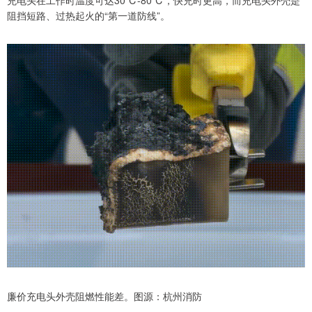
阻挡短路、过热起火的“第一道防线”。
上证综指
3940.04
+39.68
+1.02%
廉价充电头外壳阻燃性能差。图源：杭州消防