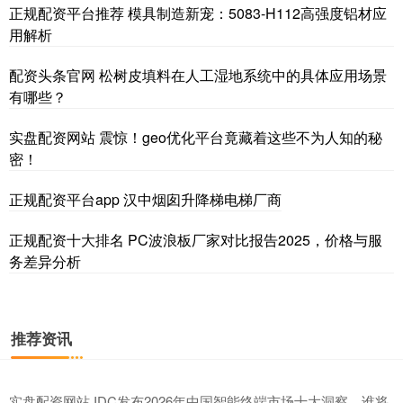
正规配资平台推荐 模具制造新宠：5083-H112高强度铝材应
用解析
深证成指
14311.01
+200.89
+1.42%
配资头条官网 松树皮填料在人工湿地系统中的具体应用场景
有哪些？
实盘配资网站 震惊！geo优化平台竟藏着这些不为人知的秘
密！
正规配资平台app 汉中烟囱升降梯电梯厂商
沪深300
4694.44
+43.13
+0.93%
正规配资十大排名 PC波浪板厂家对比报告2025，价格与服
务差异分析
推荐资讯
实盘配资网站 IDC发布2026年中国智能终端市场十大洞察，谁将