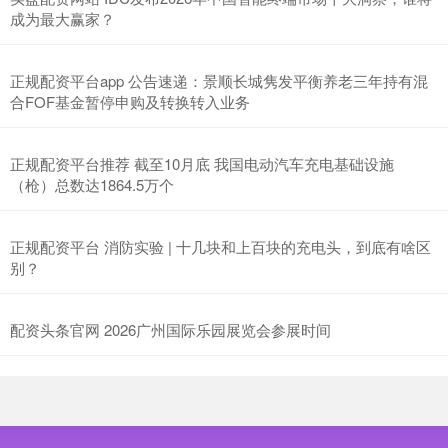
北证50
1134.24
+11.37
+1.01%
成为最大赢家？
正规配资平台app 公告速递：景顺长城隽发平衡养老三年持有混
合FOF基金暂停申购及转换转入业务
正规配资平台推荐 截至10月底 我国电动汽车充电基础设施
（枪）总数达1864.5万个
创业板指
3563.12
+47.56
+1.35%
正规配资平台 消防实验 | 十几块和上百块的充电头，到底有啥区
别？
配资头条官网 2026广州国际乐园展览会参展时间
基金指数
7242.10
+12.30
+0.17%