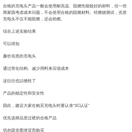
合格的充电头产品一般会使用耐高温、阻燃性能较好的材料，但一些
商家因考虑成本问题，不会使用合格的阻燃材料。经燃烧测试，劣质
充电头不仅不能阻燃，还会助燃。
综合上述实验结果
可以得知
深证成指
14311.01
+200.89
+1.42%
廉价劣质的充电头
通过简化结构、减少用料来压缩成本
这往往也以牺牲了
产品的稳定性和安全性
因此，建议大家在购买充电头时要认准“3C认证”
沪深300
4694.44
+43.13
+0.93%
优先选择品质过硬的合格产品
切勿因贪图便宜而购买