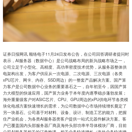
深证成指
14311.01
+200.89
+1.42%
证券日报网讯 顺络电子11月24日发布公告，在公司回答调研者提问时
表示，AI服务器（数据中心）是公司战略布局的新兴战略市场之一，
公司立足于小型化、高精度、高功率密度技术优势，从服务器整体供
电架构出发，为客户供应从一次电源、二次电源、三次电源（各类
xPU芯片、网卡、内存、SSD周边）的一整套产品解决方案。国产算
力客户是公司数据中心业务的重要基石之一，自年初至今，因国产算
力大模型的快速应用，国产算力业务于本年度内逐季稳步蓬勃发展；
海外重量级客户对ASIC芯片、CPU、GPU周边的xPU供电环节各类模
沪深300
4694.44
+43.13
+0.93%
块化电感方案快速增长的需求，为公司数据中心市场持续增长奠定了
另一块基石。公司基于对材料、设备、设计、制造工艺的能力，把握
住产业机会，为各类AI服务器类客户提供一站式元器件解决方案。客
户已覆盖国内头部服务器厂商及海外头部功率半导体模块厂商，目前
公司AI服务器相关的订单饱满，相关业务快速增长（海外业务快速增