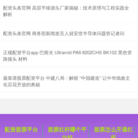
配资头条官网 高层平移源头厂家揭秘：技术原理与工程实践全
解析
配资头条官网 商务部新闻发言人就安世半导体问题答记者问
正规配资平台app 巴斯夫 Ultramid PA6 8202CHS BK102 黑色管
创业板指
3563.12
+47.56
+1.35%
路接头 材料
最靠谱股票配资平台 中建八局：解锁 “中国建造” 让中华戏曲文
化百花齐放的奥秘
基金指数
7242.10
+12.30
+0.17%
配资股票平台
股票杠杆哪个平
股票怎么开通杠
台好
杆