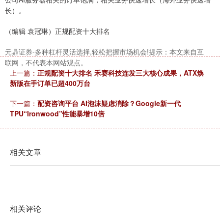
长）。
（编辑 袁冠琳）正规配资十大排名
北证50
1134.24
+11.37
+1.01%
元鼎证券-多种杠杆灵活选择,轻松把握市场机会!提示：本文来自互
联网，不代表本网站观点。
上一篇：
正规配资十大排名 禾赛科技连发三大核心成果，ATX焕
新版在手订单已超400万台
下一篇：
配资咨询平台 AI泡沫疑虑消除？Google新一代
TPU“Ironwood”性能暴增10倍
创业板指
相关文章
3563.12
+47.56
+1.35%
相关评论