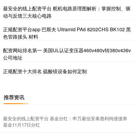
最安全的线上配资平台 舵机电路原理图解析：掌握控制、驱
动与反馈三大核心电路
正规配资平台app 巴斯夫 Ultramid PA6 8202CHS BK102 黑
色管路接头 材料
配资网站排名第一 美国UL认证变压器460v480v转380v436v
公司地址
沪深300
4694.44
+43.13
+0.93%
正规配资十大排名 硫酸镁设备如何定制
推荐资讯
最安全的线上配资平台 基金分红：申万菱信安泰惠利纯债债券
基金11月17日分红
北证50
1134.24
+11.37
+1.01%