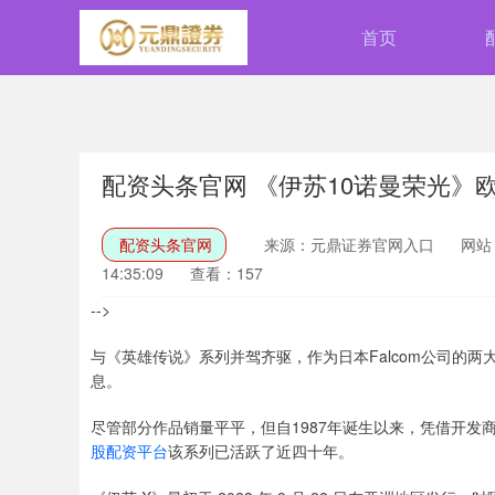
首页
配资头条官网 《伊苏10诺曼荣光》欧美定档
配资头条官网
来源：元鼎证券官网入口
网站
14:35:09
查看：157
-->
与《英雄传说》系列并驾齐驱，作为日本Falcom公司的
息。
尽管部分作品销量平平，但自1987年诞生以来，凭借开发
股配资平台
该系列已活跃了近四十年。