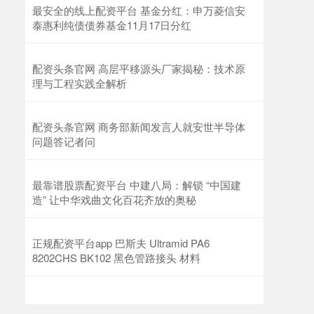
最安全的线上配资平台 基金分红：申万菱信安
泰惠利纯债债券基金11月17日分红
配资头条官网 高层平移源头厂家揭秘：技术原
理与工程实践全解析
创业板指
3515.56
-19.58
-0.55%
配资头条官网 商务部新闻发言人就安世半导体
问题答记者问
最靠谱股票配资平台 中建八局：解锁 “中国建
造” 让中华戏曲文化百花齐放的奥秘
正规配资平台app 巴斯夫 Ultramid PA6
8202CHS BK102 黑色管路接头 材料
基金指数
7229.80
-1.63
-0.02%